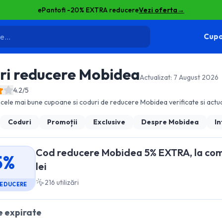
ePantofi -20% EXTRA reducere
Vezi oferta
→
Cupo
ri reducere
Mobidea
Actualizat:
7 August 2026
4.2
/5
cele mai bune cupoane si coduri de reducere
Mobidea
verificate si actua
Coduri
Promoții
Exclusive
Despre
Mobidea
In
Cod reducere Mobidea 5% EXTRA, la com
5%
lei
216
utilizări
REDUCERE
 expirate