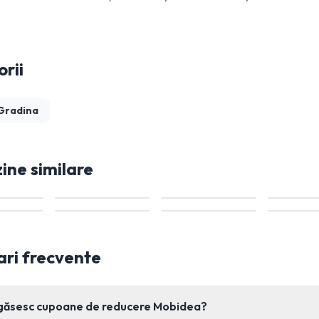
rii
 Gradina
ne similare
ari frecvente
găsesc cupoane de reducere Mobidea?