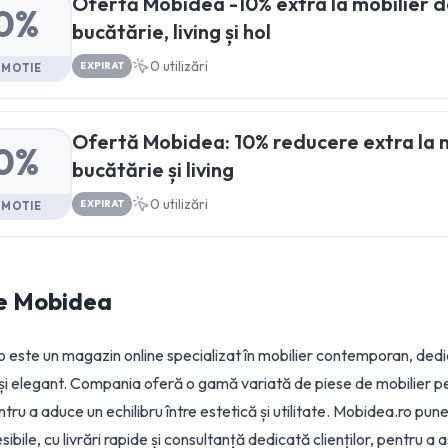
Ofertă Mobidea -10% extra la mobilier d
0%
bucătărie, living și hol
0
utilizări
EXPIRAT
OMOTIE
Ofertă Mobidea: 10% reducere extra la m
0%
bucătărie și living
0
utilizări
EXPIRAT
OMOTIE
e
Mobidea
 este un magazin online specializat în mobilier contemporan, dedic
 și elegant. Compania oferă o gamă variată de piese de mobilier pen
tru a aduce un echilibru între estetică și utilitate. Mobidea.ro pun
esibile, cu livrări rapide și consultanță dedicată clienților, pentru 