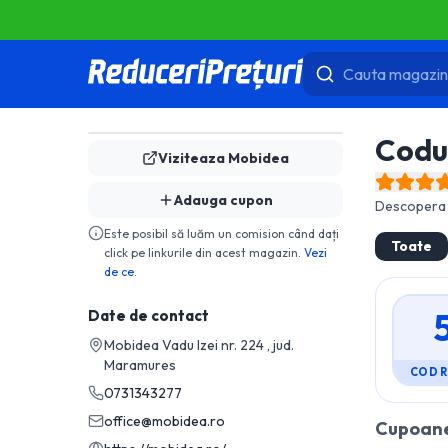
Codu
Viziteaza
Mobidea
Adauga cupon
Descopera 
Este posibil să luăm un comision când dați
Toate
click pe linkurile din acest magazin.
Vezi
de ce.
Date de contact
Mobidea Vadu Izei nr. 224 , jud.
Maramures
COD 
0731343277
office@mobidea.ro
Cupoane