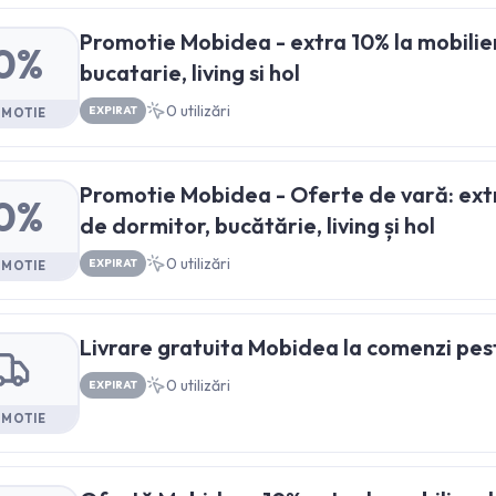
Promotie Mobidea - extra 10% la mobilie
0%
bucatarie, living si hol
0
utilizări
EXPIRAT
OMOTIE
Promotie Mobidea - Oferte de vară: extr
0%
de dormitor, bucătărie, living și hol
0
utilizări
EXPIRAT
OMOTIE
Livrare gratuita Mobidea la comenzi pe
0
utilizări
EXPIRAT
OMOTIE