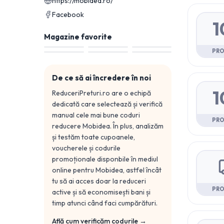
https://mobidea.ro/
Facebook
1
Magazine favorite
PR
De ce să ai încredere în noi
1
ReduceriPreturi.ro are o echipă
dedicată care selectează și verifică
manual cele mai bune coduri
PR
reducere
Mobidea
. În plus, analizăm
și testăm toate cupoanele,
voucherele și codurile
promoționale disponbile în mediul
online pentru
Mobidea
, astfel încât
tu să ai acces doar la reduceri
PR
active și să economisești bani și
timp atunci când faci cumpărături.
Află cum verificăm codurile →