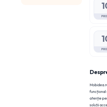
1
PR
1
PR
Despr
Mobidea.ro
funcțional
atenție pen
soluții acc