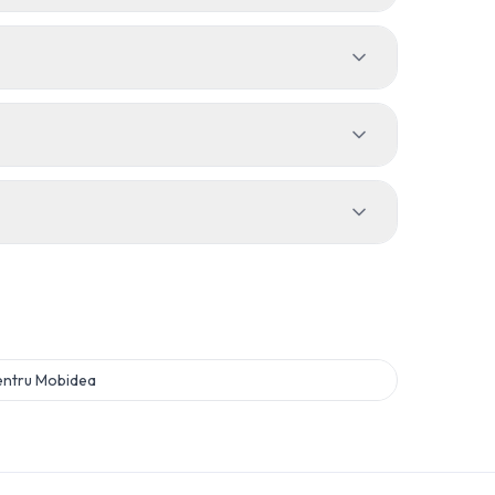
entru
Mobidea