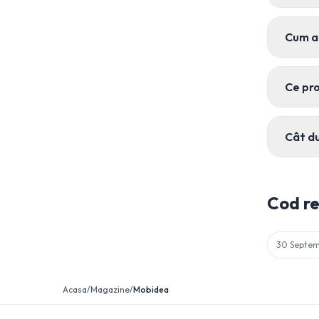
Cum a
Ce pr
Cât d
Cod r
30 Septem
Acasa
/
Magazine
/
Mobidea