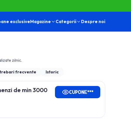
ane exclusive
Magazine
Categorii
Despre noi
lizate zilnic.
trebari frecvente
Istoric
enzi de min 3000
CUPONE***