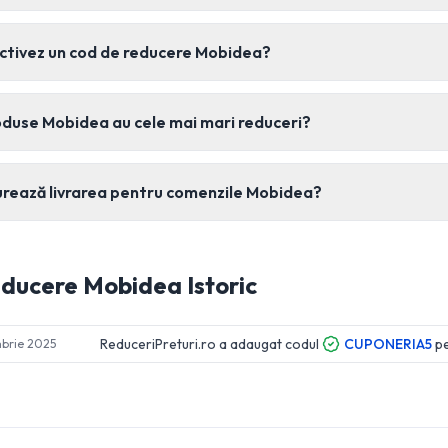
ctivez un cod de reducere Mobidea?
oduse Mobidea au cele mai mari reduceri?
urează livrarea pentru comenzile Mobidea?
educere
Mobidea
Istoric
ReduceriPreturi.ro a adaugat codul
CUPONERIA5
p
brie 2025