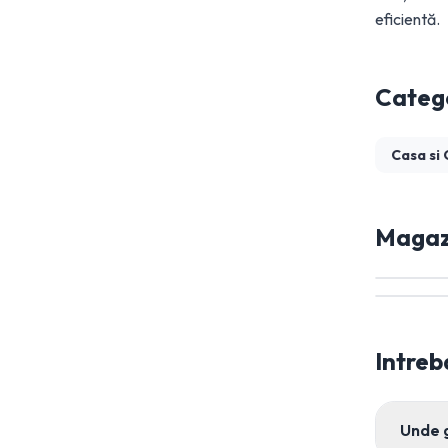
eficientă.
Catego
Casa si
Magazi
Intreb
Unde 