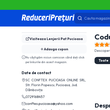
Codu
Viziteaza
Lenjerii Pat Pucioasa
Adauga cupon
Descopera
Nu câștigăm niciun comision când dați click
Toate
pe linkurile din acest magazin.
Date de contact
SC CONFTEX PUCIOASA ONLINE SRL,
Str. Florin Popescu, Pucioasa, Jud.
Dâmbovița
0729168457
conftex.pucioasa@yahoo.com
Desp