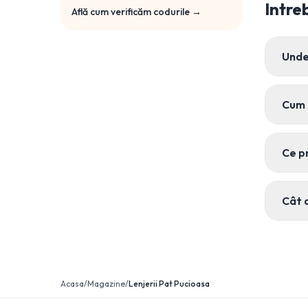
Intre
Află cum verificăm codurile →
Unde
Cum 
Ce p
Cât 
Acasa
/
Magazine
/
Lenjerii Pat Pucioasa