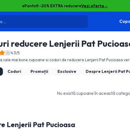
ePantofi -20% EXTRA reducere
Vezi oferta
→
Cupo
ri reducere
Lenjerii Pat Pucioas
4.3
/5
 cele mai bune cupoane si coduri de reducere
Lenjerii Pat Pucioasa
veri
Coduri
Promoții
Exclusive
Despre
Lenjerii Pat P
Nu există cupoane în această categ
re
Lenjerii Pat Pucioasa