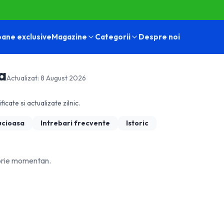
ane exclusive
Magazine
Categorii
Despre noi
a
Actualizat:
8 August 2026
ficate si actualizate zilnic.
ucioasa
Intrebari frecvente
Istoric
orie momentan.