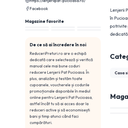
https://lenjeriipat-pucioasa.ro/
Facebook
Lenjerii 
în Pucioa
Magazine favorite
potrivite
dedicată 
De ce să ai încredere în noi
ReduceriPreturi.ro are o echipă
Categ
dedicată care selectează și verifică
manual cele mai bune coduri
reducere
Lenjerii Pat Pucioasa
. În
Casa s
plus, analizăm și testăm toate
cupoanele, voucherele și codurile
promoționale disponbile în mediul
Magaz
online pentru
Lenjerii Pat Pucioasa
,
astfel încât tu să ai acces doar la
reduceri active și să economisești
bani și timp atunci când faci
cumpărături.