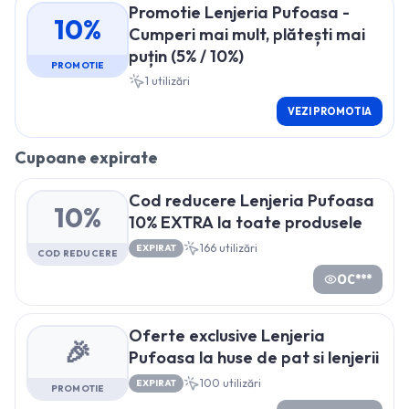
Promotie Lenjeria Pufoasa -
10%
Cumperi mai mult, plătești mai
puțin (5% / 10%)
PROMOTIE
1
utilizări
VEZI PROMOTIA
Cupoane expirate
Cod reducere Lenjeria Pufoasa
10%
10% EXTRA la toate produsele
166
utilizări
EXPIRAT
COD REDUCERE
OC***
Oferte exclusive Lenjeria
🎉
Pufoasa la huse de pat si lenjerii
100
utilizări
EXPIRAT
PROMOTIE