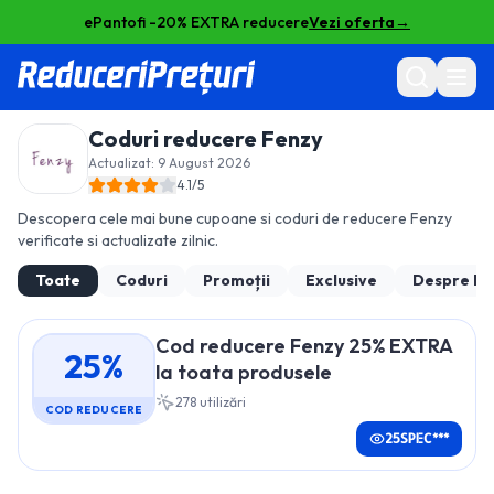
ePantofi -20% EXTRA reducere
Vezi oferta
→
Coduri reducere
Fenzy
Actualizat:
9 August 2026
4.1
/5
Descopera cele mai bune cupoane si coduri de reducere
Fenzy
verificate si actualizate zilnic.
Toate
Coduri
Promoții
Exclusive
Despre
Fe
Cod reducere Fenzy 25% EXTRA
25%
la toata produsele
278
utilizări
COD REDUCERE
25SPEC***