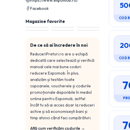
https://www.expomob.ro/
50
Facebook
COD 
Magazine favorite
20
De ce să ai încredere în noi
ReduceriPreturi.ro are o echipă
COD 
dedicată care selectează și verifică
manual cele mai bune coduri
reducere
Expomob
. În plus,
analizăm și testăm toate
7
cupoanele, voucherele și codurile
promoționale disponbile în mediul
online pentru
Expomob
, astfel
PR
încât tu să ai acces doar la reduceri
active și să economisești bani și
timp atunci când faci cumpărături.
7
Află cum verificăm codurile →