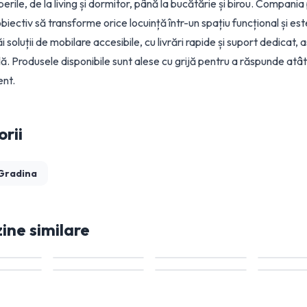
erile, de la living și dormitor, până la bucătărie și birou. Compani
biectiv să transforme orice locuință într-un spațiu funcțional și e
săi soluții de mobilare accesibile, cu livrări rapide și suport dedica
. Produsele disponibile sunt alese cu grijă pentru a răspunde atât n
ient.
rii
 Gradina
ne similare