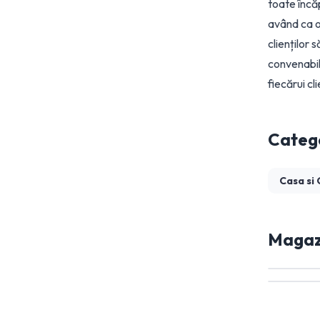
toate încăp
având ca o
clienților 
convenabilă
fiecărui cl
Catego
Casa si
Magazi