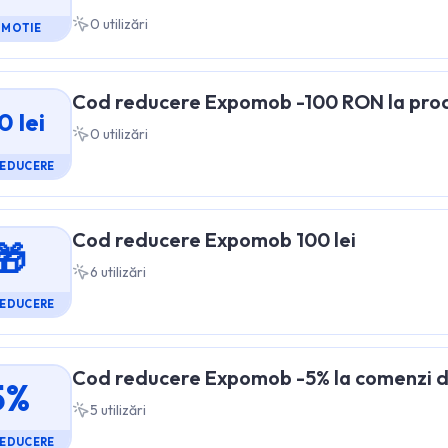
0
utilizări
OMOTIE
Cod reducere Expomob -100 RON la produ
0 lei
0
utilizări
REDUCERE
Cod reducere Expomob 100 lei
🎁
6
utilizări
REDUCERE
Cod reducere Expomob -5% la comenzi d
5%
5
utilizări
REDUCERE