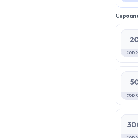
Cupoane
20
COD 
50
COD 
30