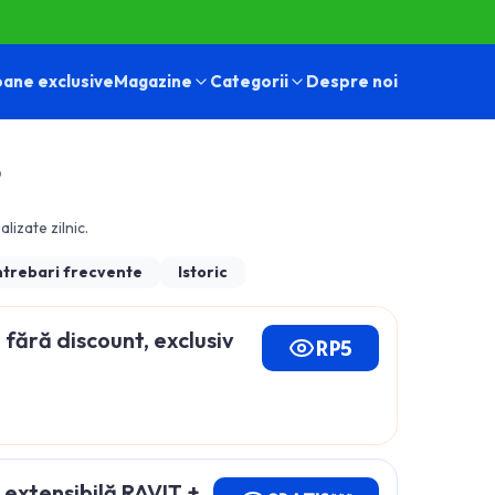
ane exclusive
Magazine
Categorii
Despre noi
6
alizate zilnic.
ntrebari frecvente
Istoric
ără discount, exclusiv
RP5
extensibilă RAVIT +