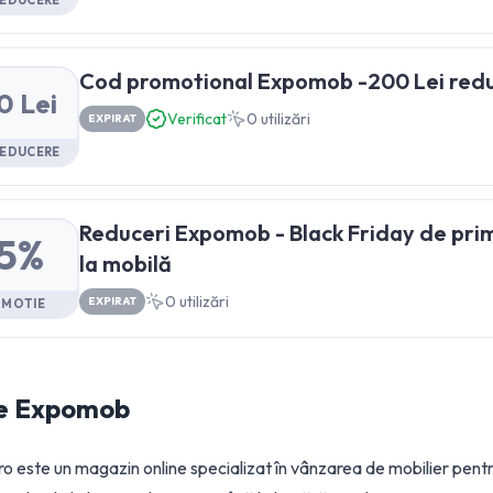
REDUCERE
Cod promotional Expomob -200 Lei reduc
0 Lei
Verificat
0
utilizări
EXPIRAT
REDUCERE
Reduceri Expomob - Black Friday de pri
5%
la mobilă
0
utilizări
EXPIRAT
OMOTIE
e
Expomob
 este un magazin online specializat în vânzarea de mobilier pent