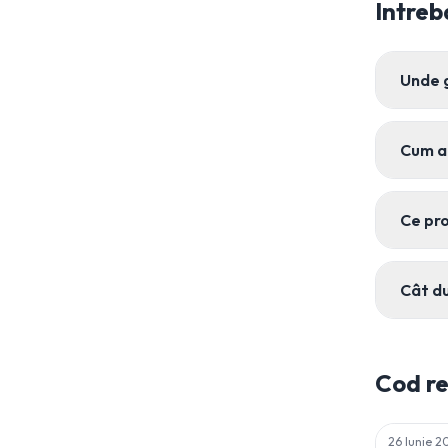
Intreb
Unde 
Cum a
Ce pr
Cât d
Cod r
26 Iunie 2