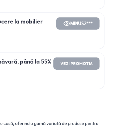
ere la mobilier
MINUS2***
măvară, până la 55%
VEZI PROMOTIA
ru casă, oferind o gamă variată de produse pentru