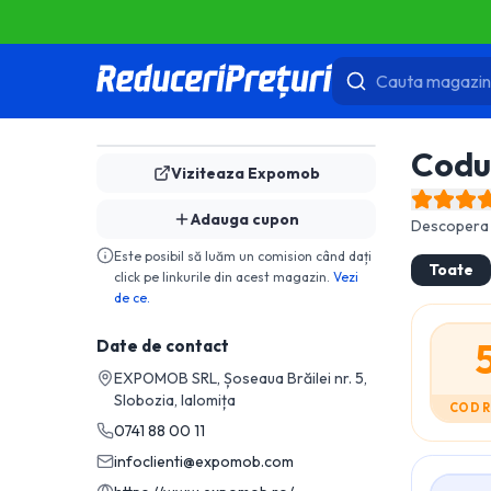
Codu
Viziteaza
Expomob
Adauga cupon
Descopera 
Este posibil să luăm un comision când dați
Toate
click pe linkurile din acest magazin.
Vezi
de ce.
Date de contact
EXPOMOB SRL, Șoseaua Brăilei nr. 5,
Slobozia, Ialomița
COD 
0741 88 00 11
infoclienti@expomob.com