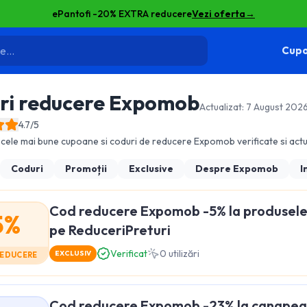
ePantofi -20% EXTRA reducere
Vezi oferta
→
Cupo
ri reducere
Expomob
Actualizat:
7 August 202
4.7
/5
cele mai bune cupoane si coduri de reducere
Expomob
verificate si actu
Coduri
Promoții
Exclusive
Despre
Expomob
I
Cod reducere Expomob -5% la produsele f
5%
pe ReduceriPreturi
Verificat
0
utilizări
EXCLUSIV
REDUCERE
Cod reducere Expomob -23% la canapea 