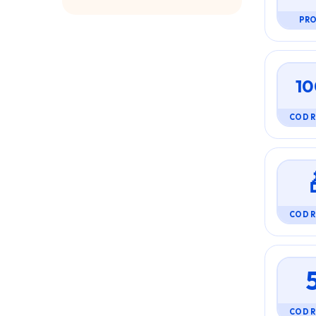
PR
10
COD 
COD 
COD 