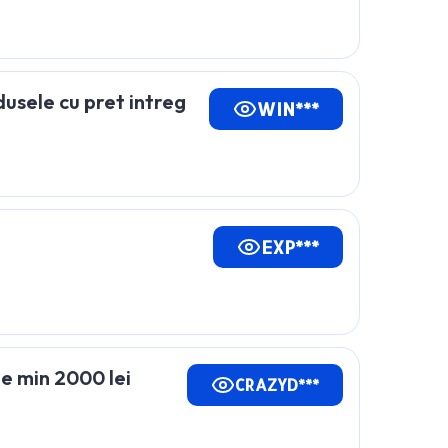
sele cu pret intreg
WIN***
EXP***
e min 2000 lei
CRAZYD***