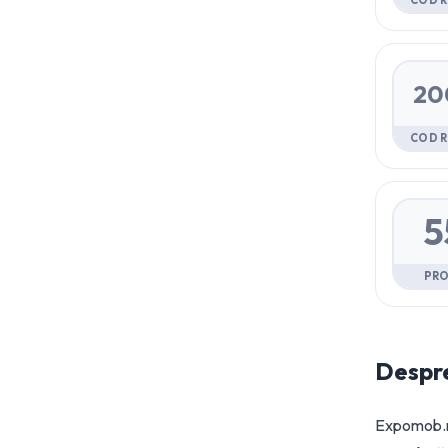
COD 
20
COD 
5
PR
Despr
Expomob.ro