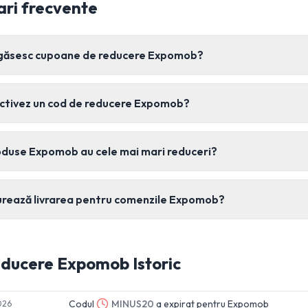
ari frecvente
găsesc cupoane de reducere Expomob?
ctivez un cod de reducere Expomob?
oduse Expomob au cele mai mari reduceri?
urează livrarea pentru comenzile Expomob?
educere
Expomob
Istoric
Codul
MINUS20
a expirat pentru
Expomob
026