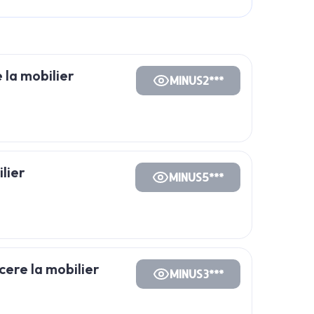
la mobilier
MINUS2***
lier
MINUS5***
ere la mobilier
MINUS3***