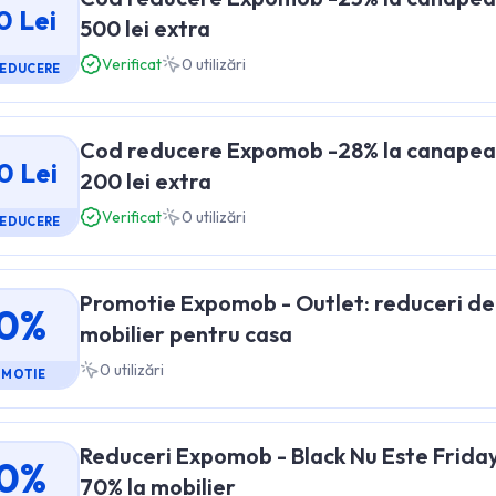
0 Lei
500 lei extra
Verificat
0
utilizări
REDUCERE
Cod reducere Expomob -28% la canapea 
0 Lei
200 lei extra
Verificat
0
utilizări
REDUCERE
Promotie Expomob - Outlet: reduceri de
0%
mobilier pentru casa
0
utilizări
OMOTIE
Reduceri Expomob - Black Nu Este Friday 
0%
70% la mobilier