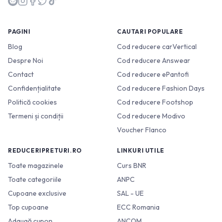
PAGINI
CAUTARI POPULARE
Blog
Cod reducere carVertical
Despre Noi
Cod reducere Answear
Contact
Cod reducere ePantofi
Confidențialitate
Cod reducere Fashion Days
Politică cookies
Cod reducere Footshop
Termeni și condiții
Cod reducere Modivo
Voucher Flanco
REDUCERIPRETURI.RO
LINKURI UTILE
Toate magazinele
Curs BNR
Toate categoriile
ANPC
Cupoane exclusive
SAL - UE
Top cupoane
ECC Romania
Adaugă cupon
ANCOM