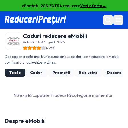
ePantofi -20% EXTRA reducere
Vezi oferta
→
Coduri reducere
eMobili
Actualizat:
8 August 2026
4.2
/5
Descopera cele mai bune cupoane si coduri de reducere
eMobili
verificate si actualizate zilnic.
Toate
Coduri
Promoții
Exclusive
Despre
eM
Nu există cupoane în această categorie momentan.
Despre
eMobili