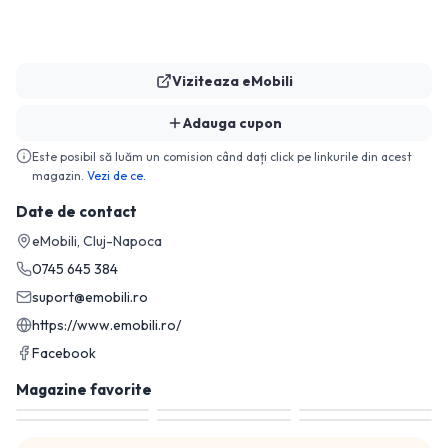
Viziteaza
eMobili
Adauga cupon
Este posibil să luăm un comision când dați click pe linkurile din acest
magazin.
Vezi de ce.
Date de contact
eMobili, Cluj-Napoca
0745 645 384
suport@emobili.ro
https://www.emobili.ro/
Facebook
Magazine favorite