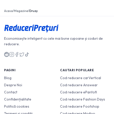
Acasa
/
Magazine
/
Druzy
Economisește inteligent cu cele mai bune cupoane și coduri de
reducere.
PAGINI
CAUTARI POPULARE
Blog
Cod reducere carVertical
Despre Noi
Cod reducere Answear
Contact
Cod reducere ePantofi
Confidențialitate
Cod reducere Fashion Days
Politică cookies
Cod reducere Footshop
Termeni și condiții
Cod reducere Modivo