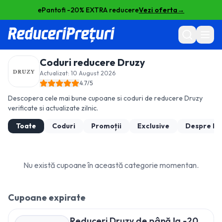
ePantofi -20% EXTRA reducere
Vezi oferta
→
Coduri reducere
Druzy
Actualizat:
10 August 2026
4.7
/5
Descopera cele mai bune cupoane si coduri de reducere
Druzy
verificate si actualizate zilnic.
Toate
Coduri
Promoții
Exclusive
Despre
Dr
Nu există cupoane în această categorie momentan.
Cupoane expirate
Reduceri Druzy de până la -20