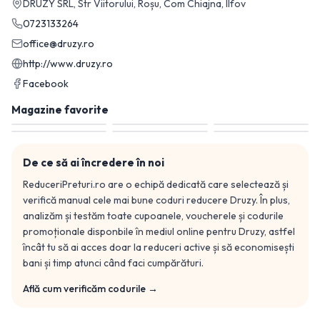
DRUZY SRL, Str Viitorului, Roșu, Com Chiajna, Ilfov
0723133264
office@druzy.ro
http://www.druzy.ro
Facebook
Magazine favorite
De ce să ai încredere în noi
ReduceriPreturi.ro are o echipă dedicată care selectează și
verifică manual cele mai bune coduri reducere
Druzy
. În plus,
analizăm și testăm toate cupoanele, voucherele și codurile
promoționale disponbile în mediul online pentru
Druzy
, astfel
încât tu să ai acces doar la reduceri active și să economisești
bani și timp atunci când faci cumpărături.
Află cum verificăm codurile →