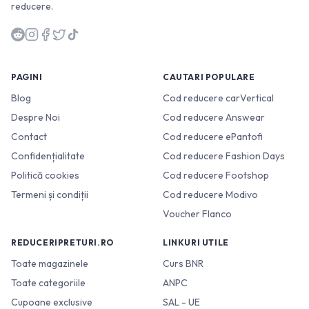
reducere.
PAGINI
CAUTARI POPULARE
Blog
Cod reducere carVertical
Despre Noi
Cod reducere Answear
Contact
Cod reducere ePantofi
Confidențialitate
Cod reducere Fashion Days
Politică cookies
Cod reducere Footshop
Termeni și condiții
Cod reducere Modivo
Voucher Flanco
REDUCERIPRETURI.RO
LINKURI UTILE
Toate magazinele
Curs BNR
Toate categoriile
ANPC
Cupoane exclusive
SAL - UE