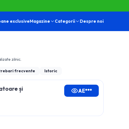
ane exclusive
Magazine
Categorii
Despre noi
lizate zilnic.
trebari frecvente
Istoric
atoare și
AE***