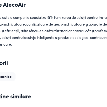
e
AlecoAir
o este o companie specializată în furnizarea de soluții pentru trat
ezumidificatoare, purificatoare de aer, umidificatoare și aparate d
 și eficiență, adresându-se atât utilizatorilor casnici, cât și profesi
oluții pentru locuințe inteligente și produse ecologice, contribuind l
terioare.
rii
casnice
ne similare