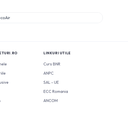
ecoAir
ETURI.RO
LINKURI UTILE
nele
Curs BNR
iile
ANPC
usive
SAL - UE
ECC Romania
n
ANCOM