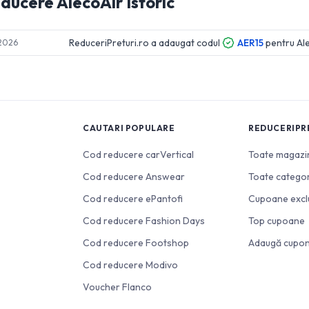
educere
AlecoAir
Istoric
ReduceriPreturi.ro a adaugat codul
AER15
pentru
Al
 2026
CAUTARI POPULARE
REDUCERIPR
Cod reducere carVertical
Toate magazi
Cod reducere Answear
Toate categor
Cod reducere ePantofi
Cupoane excl
Cod reducere Fashion Days
Top cupoane
Cod reducere Footshop
Adaugă cupo
Cod reducere Modivo
Voucher Flanco