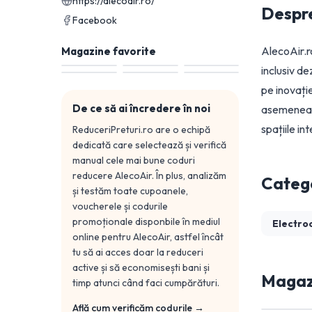
https://alecoair.ro/
Despr
Facebook
AlecoAir.r
Magazine favorite
inclusiv d
pe inovație
De ce să ai încredere în noi
asemenea, s
spațiile in
ReduceriPreturi.ro are o echipă
dedicată care selectează și verifică
manual cele mai bune coduri
reducere
AlecoAir
. În plus, analizăm
Catego
și testăm toate cupoanele,
voucherele și codurile
promoționale disponbile în mediul
Electro
online pentru
AlecoAir
, astfel încât
tu să ai acces doar la reduceri
active și să economisești bani și
Magazi
timp atunci când faci cumpărături.
Află cum verificăm codurile →