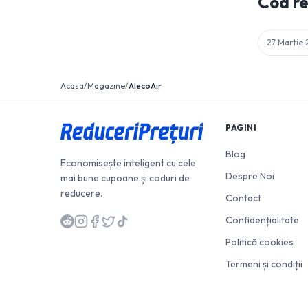
Cod r
27 Martie
Acasa
/
Magazine
/
AlecoAir
PAGINI
Blog
Economisește inteligent cu cele
Despre Noi
mai bune cupoane și coduri de
reducere.
Contact
Confidențialitate
Politică cookies
Termeni și condiții