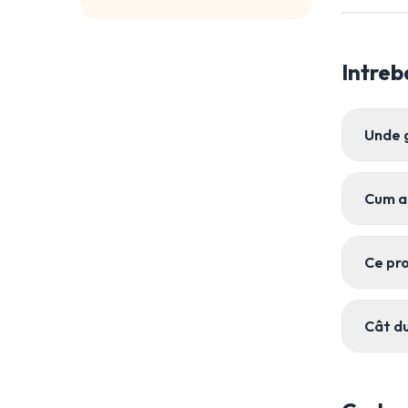
Intreb
Unde 
Cum a
Ce pro
Cât du