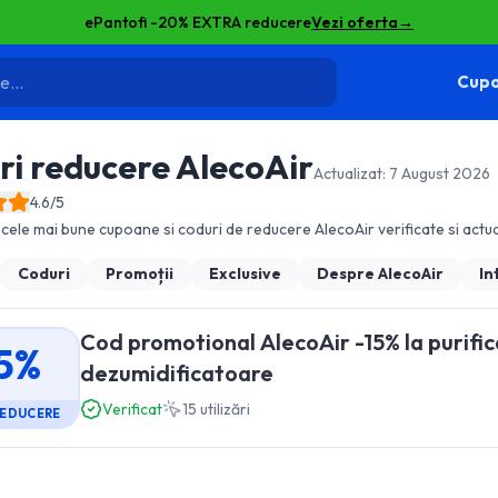
ePantofi -20% EXTRA reducere
Vezi oferta
→
Cupo
ri reducere
AlecoAir
Actualizat:
7 August 2026
4.6
/5
cele mai bune cupoane si coduri de reducere
AlecoAir
verificate si actua
Coduri
Promoții
Exclusive
Despre
AlecoAir
In
Cod promotional AlecoAir -15% la purific
5%
dezumidificatoare
Verificat
15
utilizări
REDUCERE