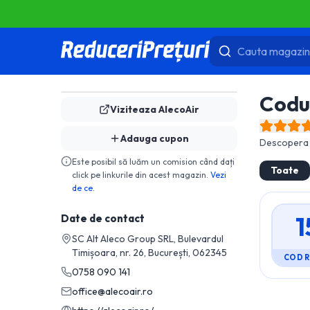
Codu
Viziteaza
AlecoAir
Adauga cupon
Descopera 
Este posibil să luăm un comision când dați
Toate
click pe linkurile din acest magazin.
Vezi
de ce.
1
Date de contact
SC Alt Aleco Group SRL, Bulevardul
Timișoara, nr. 26, București, 062345
COD 
0758 090 141
office@alecoair.ro