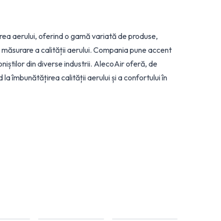
area aerului, oferind o gamă variată de produse,
e măsurare a calității aerului. Compania pune accent
oniștilor din diverse industrii. AlecoAir oferă, de
a îmbunătățirea calității aerului și a confortului în