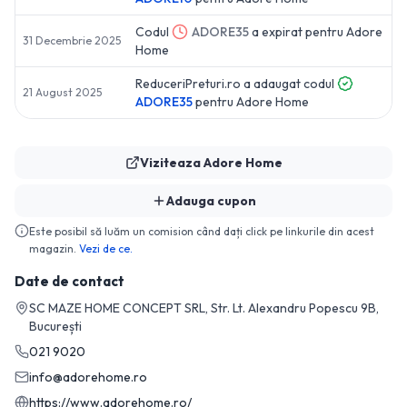
Codul
ADORE35
a expirat pentru
Adore
31 Decembrie 2025
Home
ReduceriPreturi.ro a adaugat codul
21 August 2025
ADORE35
pentru
Adore Home
Viziteaza
Adore Home
Adauga cupon
Este posibil să luăm un comision când dați click pe linkurile din acest
magazin.
Vezi de ce.
Date de contact
SC MAZE HOME CONCEPT SRL, Str. Lt. Alexandru Popescu 9B,
București
021 9020
info@adorehome.ro
https://www.adorehome.ro/