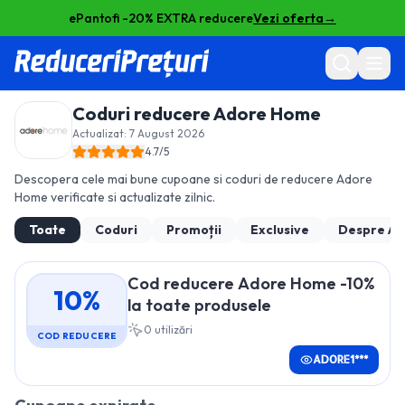
ePantofi -20% EXTRA reducere
Vezi oferta
→
Coduri reducere
Adore Home
Actualizat:
7 August 2026
4.7
/5
Descopera cele mai bune cupoane si coduri de reducere
Adore
Home
verificate si actualizate zilnic.
Toate
Coduri
Promoții
Exclusive
Despre
Ad
Cod reducere Adore Home -10%
10%
la toate produsele
0
utilizări
COD REDUCERE
ADORE1***