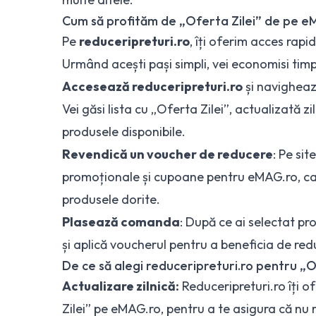
Cum să profităm de „Oferta Zilei” de pe eM
Pe
reduceripreturi.ro
, îți oferim acces rap
Urmând acești pași simpli, vei economisi timp 
Accesează reduceripreturi.ro
și navigheaz
Vei găsi lista cu „Oferta Zilei”, actualizată zi
produsele disponibile.
Revendică un
voucher de reducere
: Pe sit
promoționale și cupoane pentru eMAG.ro, car
produsele dorite.
Plasează comanda
: După ce ai selectat 
și aplică voucherul pentru a beneficia de red
De ce să alegi reduceripreturi.ro pentru „O
Actualizare zilnică:
Reduceripreturi.ro îți o
Zilei” pe eMAG.ro, pentru a te asigura că nu 