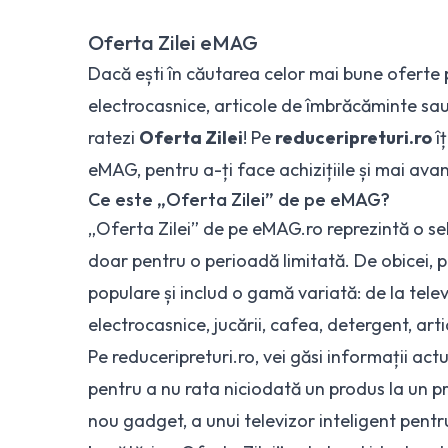
Oferta Zilei eMAG
Dacă ești în căutarea celor mai bune oferte 
electrocasnice, articole de îmbrăcăminte sau
ratezi
Oferta Zilei
! Pe
reduceripreturi.ro
îț
eMAG, pentru a-ți face achizițiile și mai ava
Ce este „Oferta Zilei” de pe eMAG?
„Oferta Zilei” de pe eMAG.ro reprezintă o sel
doar pentru o perioadă limitată. De obicei, 
populare și includ o gamă variată: de la
tele
electrocasnice
, jucării, cafea, detergent, art
Pe reduceripreturi.ro, vei găsi informații actu
pentru a nu rata niciodată un produs la un pr
nou gadget, a unui televizor inteligent pentr