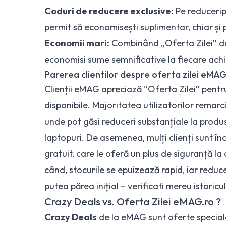
Coduri de reducere exclusive
:
Pe reduceripr
permit să economisești suplimentar, chiar și
Economii mari:
Combinând „Oferta Zilei” d
economisi sume semnificative la fiecare achiz
Parerea clientilor despre oferta zilei eMA
Clienții eMAG apreciază “Oferta Zilei” pentru
disponibile. Majoritatea utilizatorilor remar
unde pot găsi reduceri substanțiale la produ
laptopuri. De asemenea, mulți clienți sunt încâ
gratuit, care le oferă un plus de siguranță la 
când, stocurile se epuizează rapid, iar reduc
putea părea inițial – verificati mereu istoricu
Crazy Deals vs. Oferta Zilei eMAG.ro ?
Crazy Deals
de la eMAG sunt oferte special