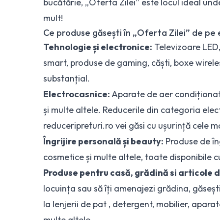
bucătărie, „Oferta Zilei” este locul ideal un
mult!
Ce produse găsești în „Oferta Zilei” de pe
Tehnologie și electronice:
Televizoare LED,
smart, produse de gaming, căști, boxe wireles
substanțial.
Electrocasnice:
Aparate de aer condiționat, 
și multe altele. Reducerile din categoria ele
reduceripreturi.ro vei găsi cu ușurință cele m
Îngrijire personală și beauty:
Produse de îng
cosmetice și multe altele, toate disponibile c
Produse pentru casă, grădină si articole 
locuința sau să îți amenajezi grădina, găseșt
la lenjerii de pat , detergent, mobilier, aparate
multe altele.