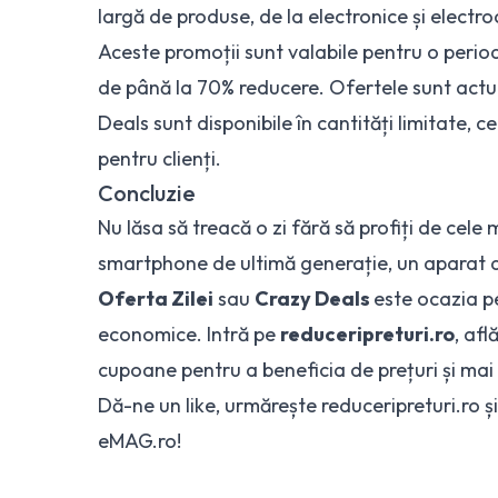
largă de produse, de la electronice și electr
Aceste promoții sunt valabile pentru o perioad
de până la 70% reducere. Ofertele sunt actua
Deals sunt disponibile în cantități limitate, c
pentru clienți.
Concluzie
Nu lăsa să treacă o zi fără să profiți de cele 
smartphone de ultimă generație, un aparat d
Oferta Zilei
sau
Crazy Deals
este ocazia pe
economice. Intră pe
reduceripreturi.ro
, afl
cupoane pentru a beneficia de prețuri și mai 
Dă-ne un like
, urmărește reduceripreturi.ro și
eMAG.ro
!