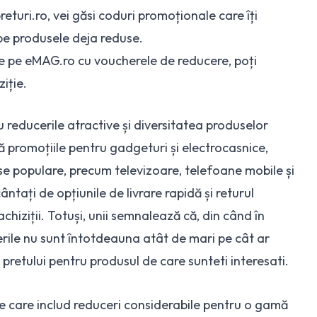
eturi.ro, vei găsi coduri promoționale care îți
 pe produsele deja reduse.
e pe eMAG.ro cu
voucherele de reducere
, poți
iție.
G
 reducerile atractive și diversitatea produselor
că promoțiile pentru gadgeturi și electrocasnice,
se populare, precum televizoare, telefoane mobile și
ntați de opțiunile de livrare rapidă și returul
achiziții. Totuși, unii semnalează că, din când în
erile nu sunt întotdeauna atât de mari pe cât ar
l pretului pentru produsul de care sunteti interesati.
e care includ reduceri considerabile pentru o gamă