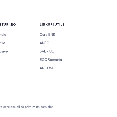
ETURI.RO
LINKURI UTILE
nele
Curs BNR
iile
ANPC
usive
SAL - UE
ECC Romania
n
ANCOM
o este posibil să primim un comision.