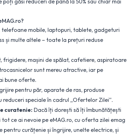
de poți găsi reduceri de până la 50% sau chiar mai
 eMAG.ro?
 telefoane mobile, laptopuri, tablete, gadgeturi
s și multe altele – toate la prețuri reduse
frigidere, mașini de spălat, cafetiere, aspiratoare
ctrocasnicelor sunt mereu atractive, iar pe
ai bune oferte.
rijire pentru păr, aparate de ras, produse
u reduceri speciale în cadrul „Ofertelor Zilei”.
de curatenie:
Dacă îți dorești să îți îmbunătățești
i tot ce ai nevoie pe eMAG.ro, cu oferta zilei emag
 pentru curățenie și îngrijire, unelte electrice, și