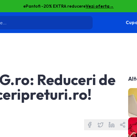
ePantofi -20% EXTRA reducere
Vezi oferta
→
Cupo
G.ro: Reduceri de
Alt
eripreturi.ro!