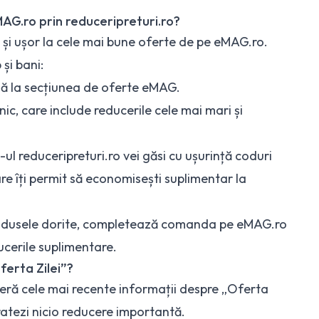
AG.ro prin reduceripreturi.ro?
id și ușor la cele mai bune oferte de pe eMAG.ro.
și bani:
ă la secțiunea de oferte eMAG.
lnic, care include reducerile cele mai mari și
e-ul reduceripreturi.ro vei găsi cu ușurință coduri
e îți permit să economisești suplimentar la
produsele dorite, completează comanda pe eMAG.ro
ucerile suplimentare.
ferta Zilei”?
feră cele mai recente informații despre „Oferta
ratezi nicio reducere importantă.