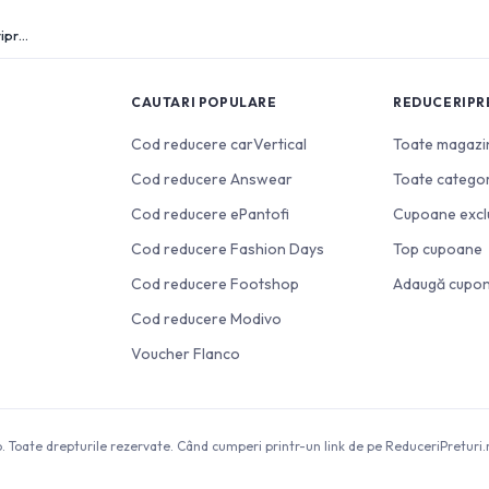
Oferta zilei eMAG.ro: Reduceri de neratat pe reduceripreturi.ro!
CAUTARI POPULARE
REDUCERIPR
Cod reducere carVertical
Toate magazi
Cod reducere Answear
Toate categor
Cod reducere ePantofi
Cupoane excl
Cod reducere Fashion Days
Top cupoane
Cod reducere Footshop
Adaugă cupo
Cod reducere Modivo
Voucher Flanco
 Toate drepturile rezervate. Când cumperi printr-un link de pe ReduceriPreturi.r