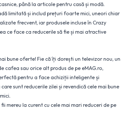
ocasnice, până la articole pentru casă și modă.
ă limitată și includ prețuri foarte mici, uneori chiar
lizate frecvent, iar produsele incluse în Crazy
eea ce face ca reducerile să fie și mai atractive
mai bune oferte! Fie că îți dorești un televizor nou, un
e cafea sau orice alt produs de pe eMAG.ro,
rfectă pentru a face achiziții inteligente și
ă care sunt reducerile zilei și revendică cele mai bune
mici.
 fii mereu la curent cu
cele mai mari reduceri de pe