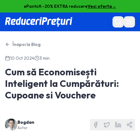
ePantofi -20% EXTRA reducere
Vezi oferta
→
Înapoi la Blog
10 Oct 2024
3 min
Cum să Economisești
Inteligent la Cumpărături:
Cupoane si Vouchere
Bogdan
Autor