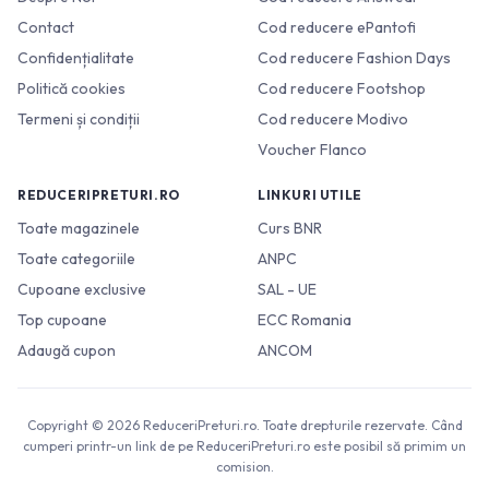
Contact
Cod reducere ePantofi
Confidențialitate
Cod reducere Fashion Days
Politică cookies
Cod reducere Footshop
Termeni și condiții
Cod reducere Modivo
Voucher Flanco
REDUCERIPRETURI.RO
LINKURI UTILE
Toate magazinele
Curs BNR
Toate categoriile
ANPC
Cupoane exclusive
SAL - UE
Top cupoane
ECC Romania
Adaugă cupon
ANCOM
Copyright © 2026 ReduceriPreturi.ro. Toate drepturile rezervate. Când
cumperi printr-un link de pe ReduceriPreturi.ro este posibil să primim un
comision.