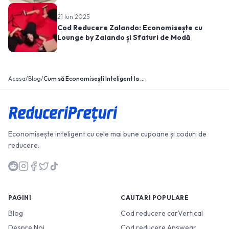
21 Iun 2025
Cod Reducere Zalando: Economisește cu
Lounge by Zalando și Sfaturi de Modă
Acasa
/
Blog
/
Cum să Economisești Inteligent la Cumpărături: Cupoane si Vouchere
Economisește inteligent cu cele mai bune cupoane și coduri de
reducere.
PAGINI
CAUTARI POPULARE
Blog
Cod reducere carVertical
Despre Noi
Cod reducere Answear